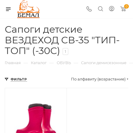
0
Сапоги детские
ВЕЗДЕХОД CВ-35 "ТИП-
ТОП" (-30С)
1
—
—
—
Главная
Каталог
ОБУВЬ
Сапоги демисезонные
По алфавиту (возрастание)
ФИЛЬТР