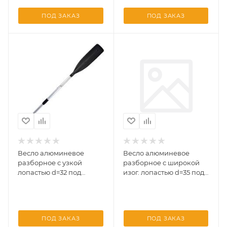
ПОД ЗАКАЗ
ПОД ЗАКАЗ
Весло алюминевое
Весло алюминевое
разборное с узкой
разборное с широкой
лопастью d=32 под
изог. лопастью d=35 под
уключину 1500*150 (Три
уключину(Три Кита)
Кита)
ПОД ЗАКАЗ
ПОД ЗАКАЗ