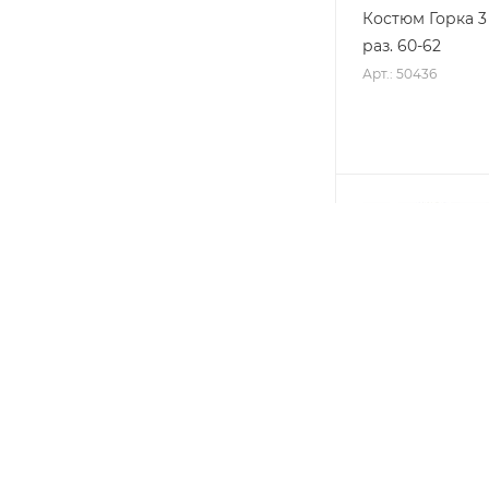
Костюм Горка 
раз. 60-62
Арт.: 50436
Костюм зим. N