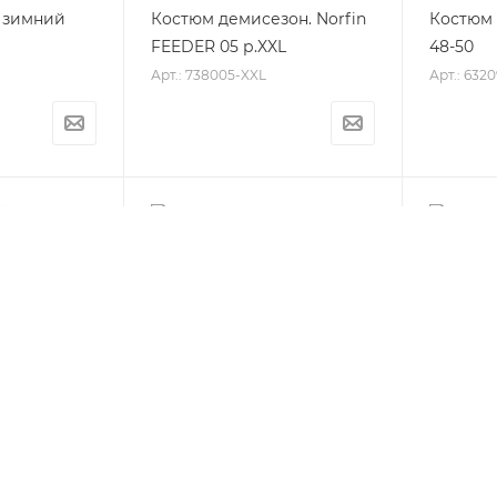
3 зимний
Костюм демисезон. Norfin
Костюм 
FEEDER 05 р.XXL
48-50
Арт.: 738005-XXL
Арт.: 6320
ORFIN
Костюм зимний Alaskan
Костюм 