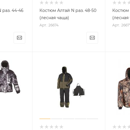
 раз. 44-46
Костюм Алтай N раз. 48-50
Костюм 
(лесная чаща)
(лесная
Арт.: 26674
Арт.: 2667