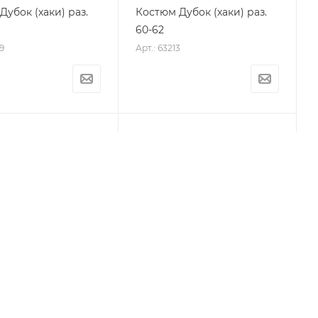
Дубок (хаки) раз.
Костюм Дубок (хаки) раз.
60-62
9
Арт.: 63213
зимний Alaskan
Костюм зимний Alaskan