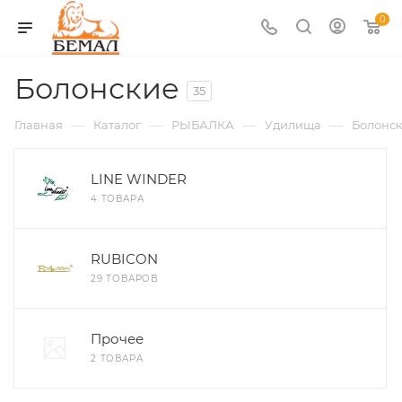
0
Болонские
35
—
—
—
—
Главная
Каталог
РЫБАЛКА
Удилища
Болонс
LINE WINDER
4 ТОВАРА
RUBICON
29 ТОВАРОВ
Прочее
2 ТОВАРА