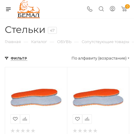
0
Стельки
47
—
—
—
Главная
Каталог
ОБУВЬ
Сопутствующие товары
По алфавиту (возрастание)
ФИЛЬТР