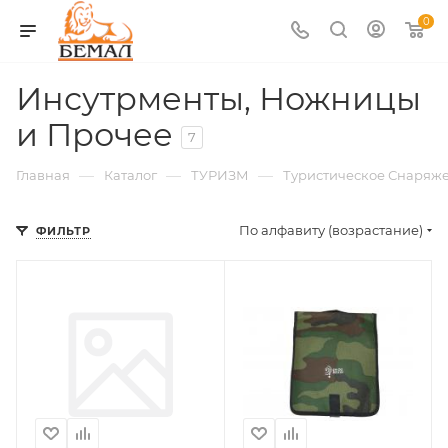
0
Инсутрменты, Ножницы
и Прочее
7
—
—
—
Главная
Каталог
ТУРИЗМ
Туристическое Снаряж
По алфавиту (возрастание)
ФИЛЬТР