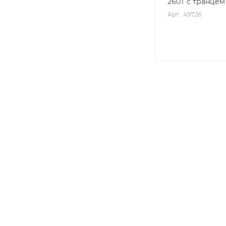
260Т с транцем
Арт.: 49726
2026 © ООО Бемал
З
г