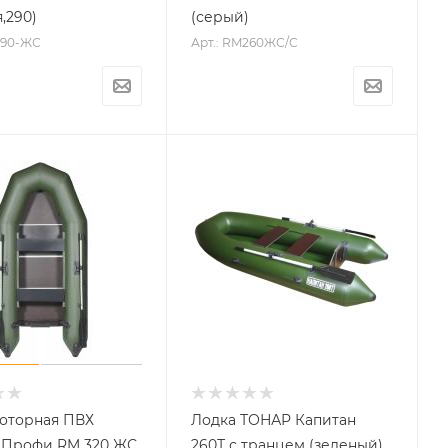
,290)
(серый)
-290-ЖС
Арт.: RM260ЖС/С
оторная ПВХ
Лодка ТОНАР Капитан
 Профи RM 320 ЖС
260Т с транцем (зеленый)