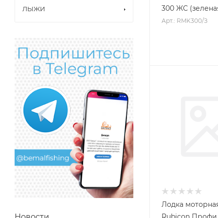
300 ЖС (зелена
ЛЫЖИ
Арт.: RMK300/З
Лодка моторна
Rubicon Профи
Новости