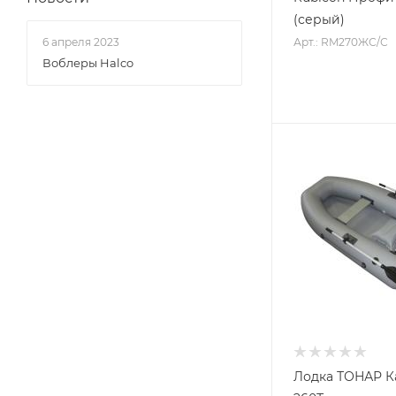
(серый)
Арт.: RM270ЖС/С
6 апреля 2023
Воблеры Halco
Лодка ТОНАР К