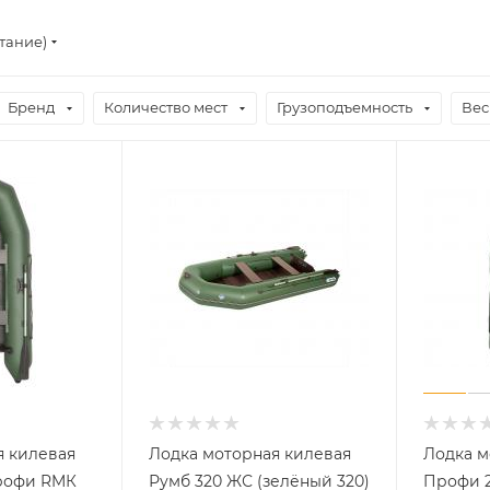
тание)
Бренд
Количество мест
Грузоподъемность
Вес
я килевая
Лодка моторная килевая
Лодка м
рофи RMК
Румб 320 ЖС (зелёный 320)
Профи 