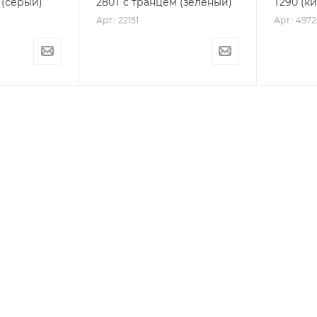
 (серый)
280Т с транцем (зеленый)
Т290 (к
Арт.: 22151
Арт.: 4972
1
2
+7 495 740-25-98
АКАЗАТЬ ЗВОНОК
info@bemal.ru
. Москва, 1-й
Варшавский проезд, 2