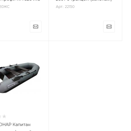
320ЖС
Арт.: 22150
ОНАР Капитан