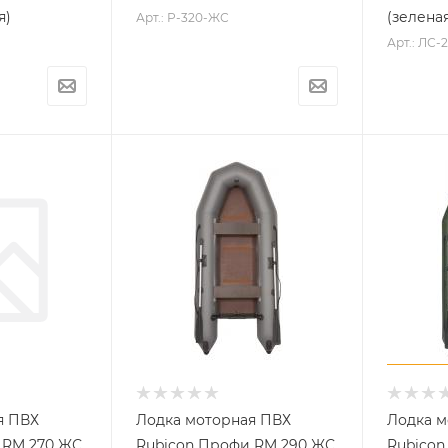
я)
(зеленая
Арт.: Р-320-ЖС
Арт.: ЛС
я ПВХ
Лодка моторная ПВХ
Лодка м
 RM 270 ЖС
Rubicon Профи RM 290 ЖС
Rubicon