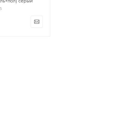
иль+пол) серый
5
ПОЛИТИКА
КОНФИДЕНЦИАЛЬНОСТИ
Разработано в