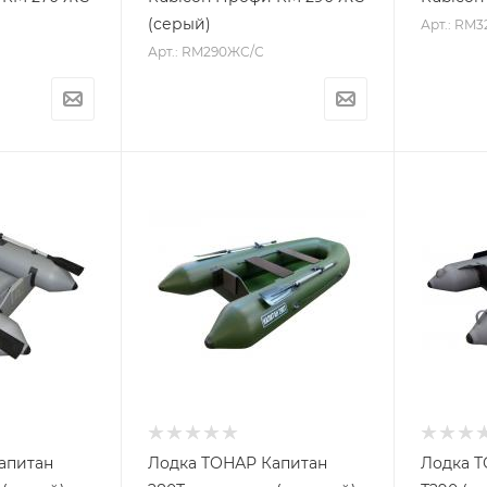
(серый)
Арт.: RM
Арт.: RM290ЖС/С
апитан
Лодка ТОНАР Капитан
Лодка Т