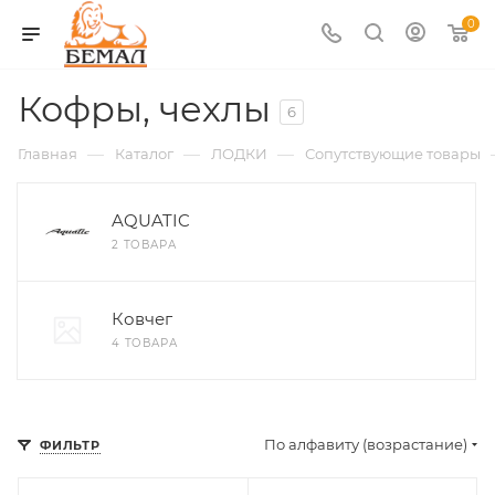
0
Кофры, чехлы
6
—
—
—
Главная
Каталог
ЛОДКИ
Сопутствующие товары
AQUATIC
2 ТОВАРА
Ковчег
4 ТОВАРА
По алфавиту (возрастание)
ФИЛЬТР