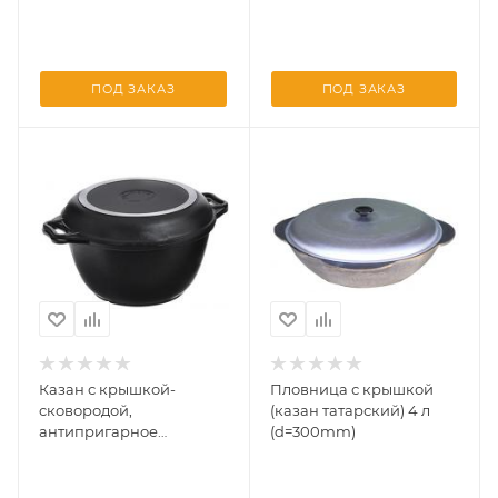
ПОД ЗАКАЗ
ПОД ЗАКАЗ
Казан с крышкой-
Пловница с крышкой
сковородой,
(казан татарский) 4 л
антипригарное
(d=300mm)
покрытие (Кукмара) 3л