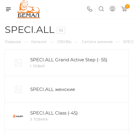
0
SPECI.ALL
10
—
—
—
—
Главная
Каталог
ОБУВЬ
Сапоги зимние
SPEC
SPECI.ALL Grand Active Step (- 55)
1 ТОВАР
SPECI.ALL женские
SPECI.ALL Class (-45)
3 ТОВАРА