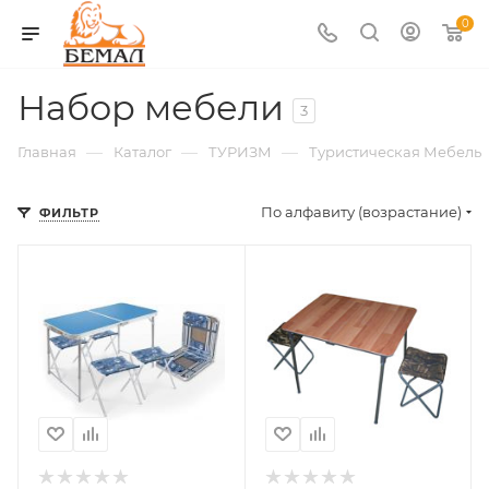
0
Набор мебели
3
—
—
—
Главная
Каталог
ТУРИЗМ
Туристическая Мебель
По алфавиту (возрастание)
ФИЛЬТР