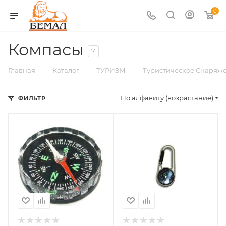
0
Компасы
7
—
—
—
Главная
Каталог
ТУРИЗМ
Туристическое Снаряж
По алфавиту (возрастание)
ФИЛЬТР