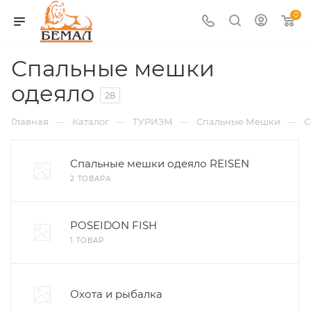
0
Спальные мешки
одеяло
28
—
—
—
—
Главная
Каталог
ТУРИЗМ
Спальные Мешки
С
Спальные мешки одеяло REISEN
2 ТОВАРА
POSEIDON FISH
1 ТОВАР
Охота и рыбалка