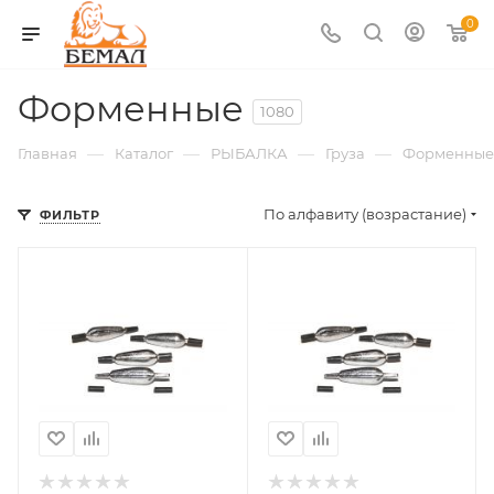
0
Форменные
1080
—
—
—
—
Главная
Каталог
РЫБАЛКА
Груза
Форменные
По алфавиту (возрастание)
ФИЛЬТР