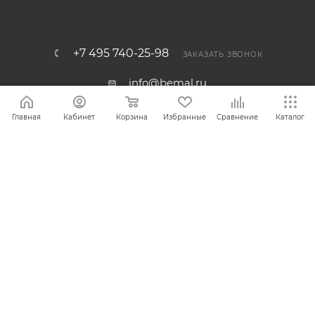
+7 495 740-25-98
ЗАКАЗАТЬ ЗВОНОК
info@bemal.ru
г. Москва, 1-й Варшавский проезд,
Главная
Кабинет
Корзина
Избранные
Сравнение
Каталог
2 строение 12
ПОЛИТИКА КОНФИДЕНЦИАЛЬНОСТИ
Разработано в