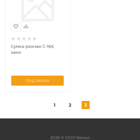
Сумка-рюкзак С-16Х,
хаки
ПОД ЗАКАЗ
1
2
3
2026 © ООО Бемал