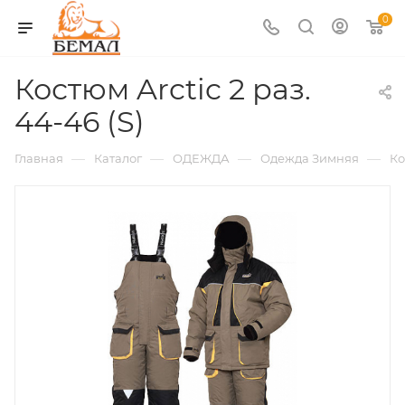
0
Костюм Arctic 2 раз.
44-46 (S)
—
—
—
—
Главная
Каталог
ОДЕЖДА
Одежда Зимняя
К