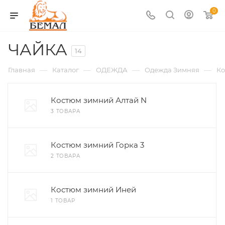
0
ЧАЙКА
14
—
—
—
—
Главная
Каталог
ОДЕЖДА
Одежда Зимняя
К
Костюм зимний Алтай N
3 ТОВАРА
Костюм зимний Горка 3
2 ТОВАРА
Костюм зимний Иней
1 ТОВАР