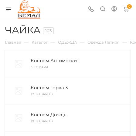
0
ЧАЙКА
103
—
—
—
—
Главная
Каталог
ОДЕЖДА
Одежда Летняя
Ко
Костюм Антимоскит
3 ТОВАРА
Костюм Горка 3
17 ТОВАРОВ
Костюм Дождь
19 ТОВАРОВ