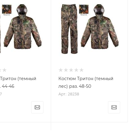
Тритон (темный
Костюм Тритон (темный
. 44-46
лес) раз. 48-50
7
Арт.: 28238