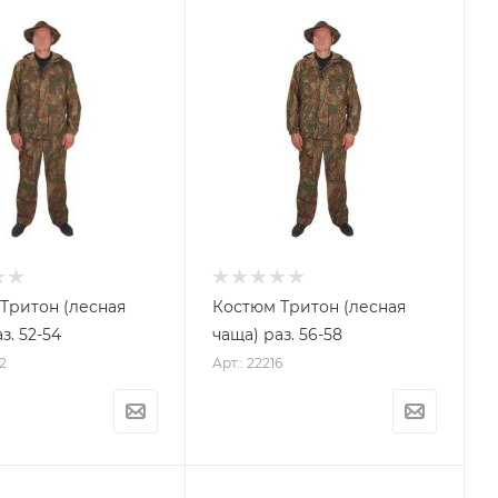
Тритон (лесная
Костюм Тритон (лесная
з. 52-54
чаща) раз. 56-58
2
Арт.: 22216