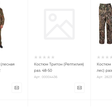
(лесная
Костюм Тритон (Рептилия)
Костюм 
2
раз. 48-50
лес) раз
Арт.: 00004436
Арт.: 2823