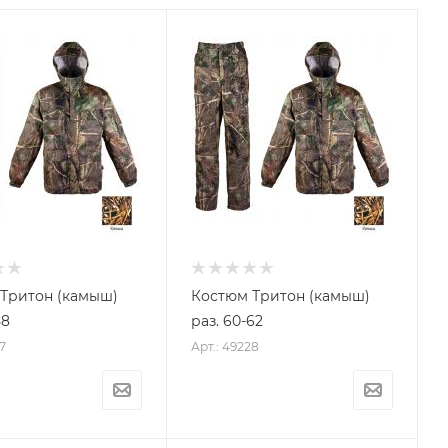
Тритон (камыш)
Костюм Тритон (камыш)
58
раз. 60-62
7
Арт.: 49228