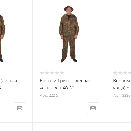
(лесная
Костюм Тритон (лесная
Костюм 
6
чаща) раз. 48-50
чаща) ра
Арт.: 22215
Арт.: 2220