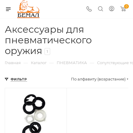
0
Аксессуары для
пневматического
оружия
1
—
—
—
Главная
Каталог
ПНЕВМАТИКА
Сопутствующие т
По алфавиту (возрастание)
ФИЛЬТР