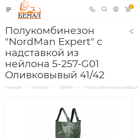
0
Полукомбинезон
"NordMan Expert" с
надставкой из
нейлона 5-257-G01
Оливковывый 41/42
—
—
—
Главная
Каталог
ОБУВЬ
Полукомбинезон рыбац