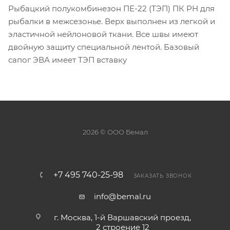
Рыбацкий полукомбинезон ПЕ-22 (ТЭП) ПК РН для
рыбалки в межсезонье. Верх выполнен из легкой и
эластичной нейлоновой ткани. Все швы имеют
двойную защиту специальной лентой. Базовый
сапог ЭВА имеет ТЭП вставку
2026 © ООО Бемал
+7 495 740-25-98
ЗАКАЗАТЬ ЗВОНОК
info@bemal.ru
г. Москва, 1-й Варшавский проезд,
2 строение 12