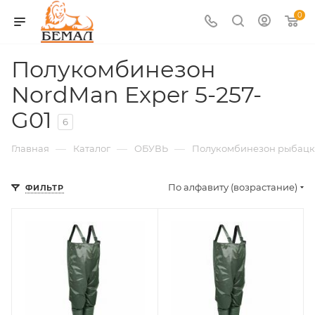
0
Полукомбинезон
NordMan Exper 5-257-
G01
6
—
—
—
Главная
Каталог
ОБУВЬ
Полукомбинезон рыбац
По алфавиту (возрастание)
ФИЛЬТР