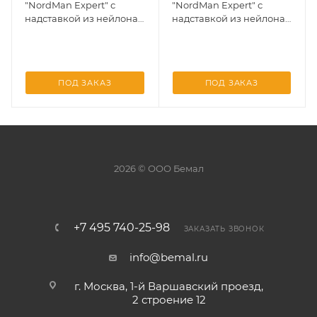
"NordMan Expert" с
"NordMan Expert" с
надставкой из нейлона
надставкой из нейлона
5-257-G01 Оливковывый
5-257-G01 Оливковывый
45/46
46/47
ПОД ЗАКАЗ
ПОД ЗАКАЗ
2026 © ООО Бемал
+7 495 740-25-98
ЗАКАЗАТЬ ЗВОНОК
info@bemal.ru
г. Москва, 1-й Варшавский проезд,
2 строение 12