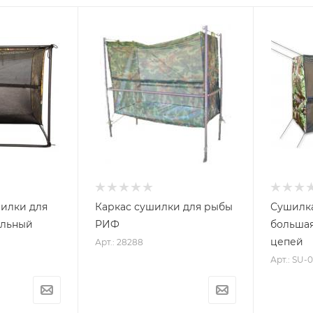
шилки для
Каркас сушилки для рыбы
Сушилк
альный
РИФ
большая
цепей
Арт.: 28288
Арт.: SU-