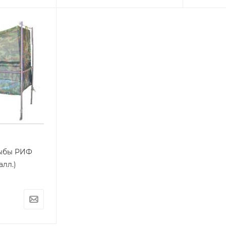
рыбы РИФ
алл.)