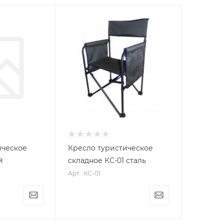
ическое
Кресло туристическое
й
складное КС-01 сталь
Арт.: КС-01