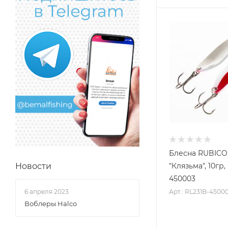
Блесна RUBIC
"Клязьма", 10гр,
Новости
450003
Арт.: RL231B-4500
6 апреля 2023
Воблеры Halco