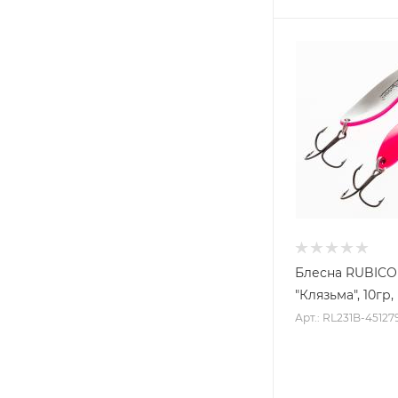
Блесна RUBIC
"Клязьма", 10гр,
Арт.: RL231B-45127