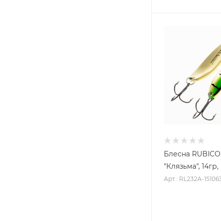
Блесна RUBIC
"Клязьма", 14гр,
Арт.: RL232A-15106