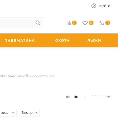
ВОЙТИ
0
0
0
ПНЕВМАТИКА
ОХОТА
ЛЫЖИ
ые, подставки В ассортименте
ериал
Вес гр