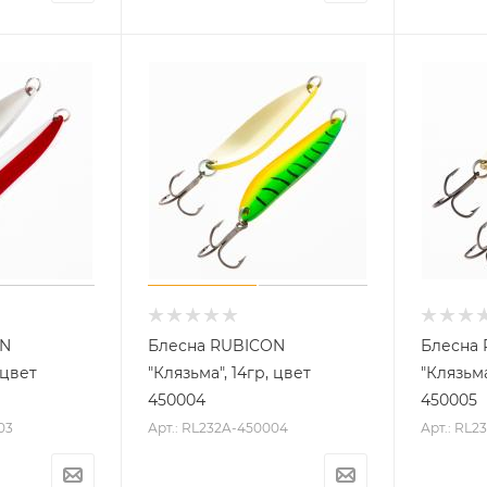
ON
Блесна RUBICON
Блесна
 цвет
"Клязьма", 14гр, цвет
"Клязьма
450004
450005
03
Арт.: RL232A-450004
Арт.: RL2