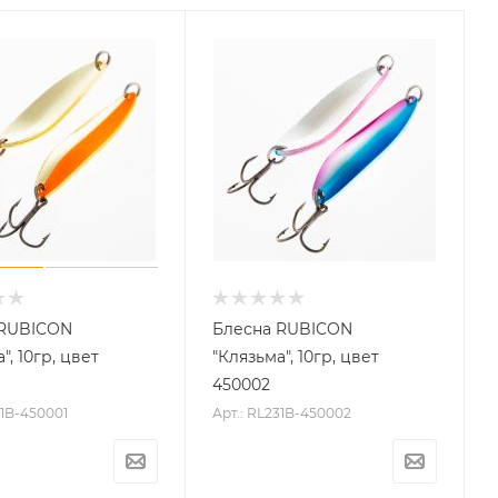
 RUBICON
Блесна RUBICON
", 10гр, цвет
"Клязьма", 10гр, цвет
450002
31B-450001
Арт.: RL231B-450002