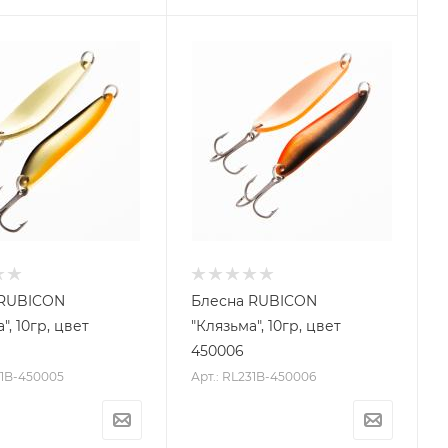
 RUBICON
Блесна RUBICON
", 10гр, цвет
"Клязьма", 10гр, цвет
450006
31B-450005
Арт.: RL231B-450006