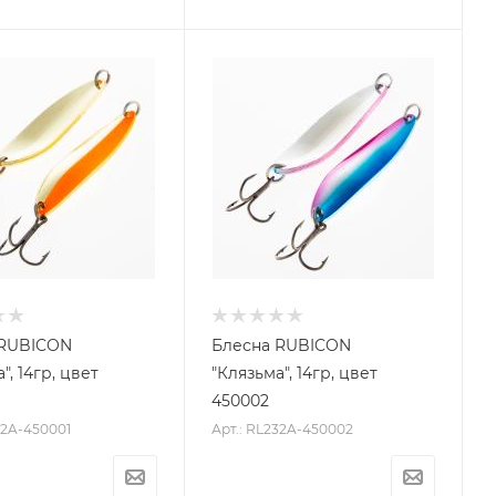
 RUBICON
Блесна RUBICON
", 14гр, цвет
"Клязьма", 14гр, цвет
450002
32A-450001
Арт.: RL232A-450002