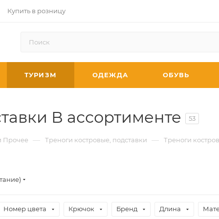
Купить в розницу
ТУРИЗМ
ОДЕЖДА
ОБУВЬ
ставки В ассортименте
53
—
—
и Прочее
Треноги костровые, подставки
Треноги костров
тание)
Номер цвета
Крючок
Бренд
Длина
Мат