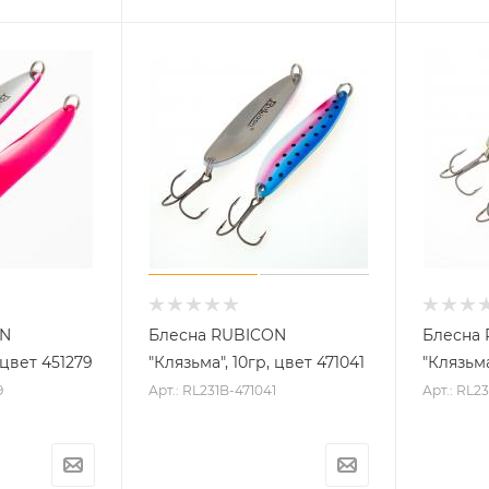
ON
Блесна RUBICON
Блесна
 цвет 451279
"Клязьма", 10гр, цвет 471041
"Клязьма
9
Арт.: RL231B-471041
Арт.: RL2