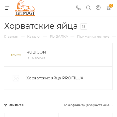
0
Хорватские яйца
18
—
—
—
—
Главная
Каталог
РЫБАЛКА
Приманки летние
RUBICON
18 ТОВАРОВ
Хорватские яйца PROFILUX
По алфавиту (возрастание)
ФИЛЬТР