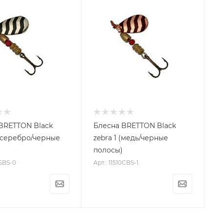
BRETTON Black
Блесна BRETTON Black
 (серебро/черные
zebra 1 (медь/черные
полосы)
0SBS-0
Арт.: 11510CBS-1