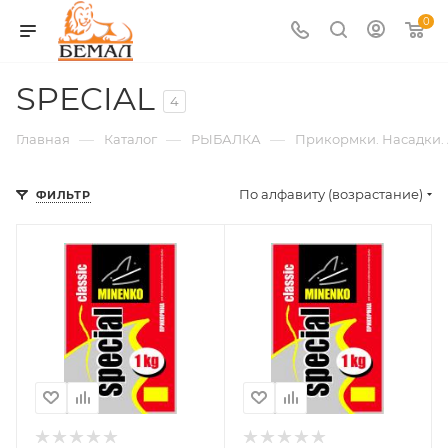
0
SPECIAL
4
—
—
—
Главная
Каталог
РЫБАЛКА
Прикормки. Насадки.
По алфавиту (возрастание)
ФИЛЬТР