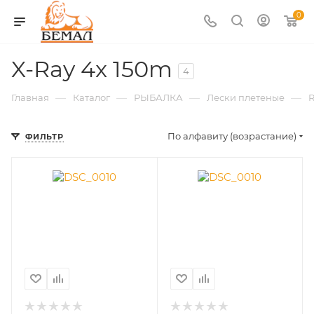
0
X-Ray 4x 150m
4
—
—
—
—
Главная
Каталог
РЫБАЛКА
Лески плетеные
По алфавиту (возрастание)
ФИЛЬТР