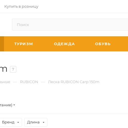
Купить в розницу
ТУРИЗМ
ОДЕЖДА
ОБУВЬ
0m
7
—
—
ьные
RUBICON
Леска RUBICON Carp 150m
тание)
Бренд
Длина