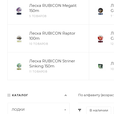
Леска RUBICON Megalit
Л
150m
G
5 ТОВАРОВ
7
Леска RUBICON Raptor
Л
100m
C
10 ТОВАРОВ
1
Леска RUBICON Striner
Л
Sinking 150m
1
11 ТОВАРОВ
По алфавиту (возрас
КАТАЛОГ
ЛОДКИ
В наличии