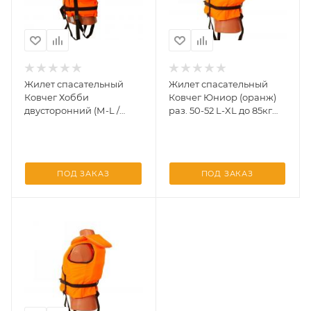
Жилет спасательный
Жилет спасательный
Ковчег Хобби
Ковчег Юниор (оранж)
двусторонний (М-L /
раз. 50-52 L-XL до 85кг
р.48-50 / до 70 кг.
(УФ)
камуфляж, оранжево)
ПОД ЗАКАЗ
ПОД ЗАКАЗ