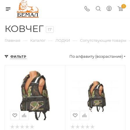
0
КОВЧЕГ
17
—
—
—
Главная
Каталог
ЛОДКИ
Сопутствующие товары
По алфавиту (возрастание)
ФИЛЬТР