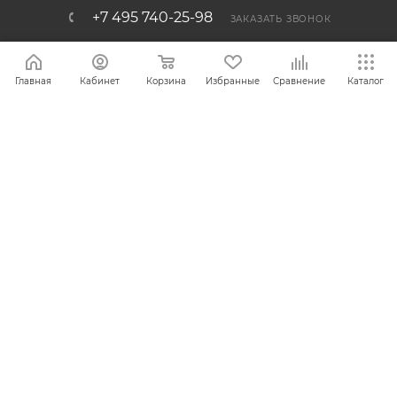
+7 495 740-25-98
ЗАКАЗАТЬ ЗВОНОК
info@bemal.ru
Главная
Кабинет
Корзина
Избранные
Сравнение
Каталог
г. Москва, 1-й Варшавский проезд,
2 строение 12
ПОЛИТИКА КОНФИДЕНЦИАЛЬНОСТИ
Разработано в