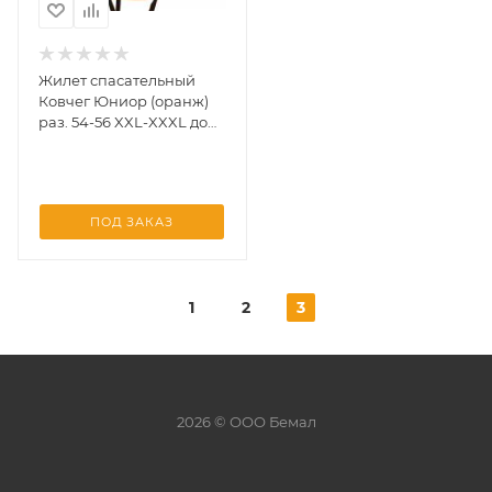
Жилет спасательный
Ковчег Юниор (оранж)
раз. 54-56 XXL-XXXL до
115кг (УФ)
ПОД ЗАКАЗ
1
2
3
2026 © ООО Бемал