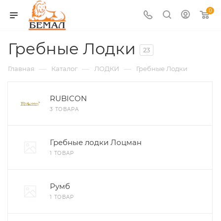
0
Гребные Лодки
23
—
—
—
Главная
Каталог
ЛОДКИ
Гребные Лодки
RUBICON
3 ТОВАРА
Гребные лодки Лоцман
1 ТОВАР
Румб
1 ТОВАР