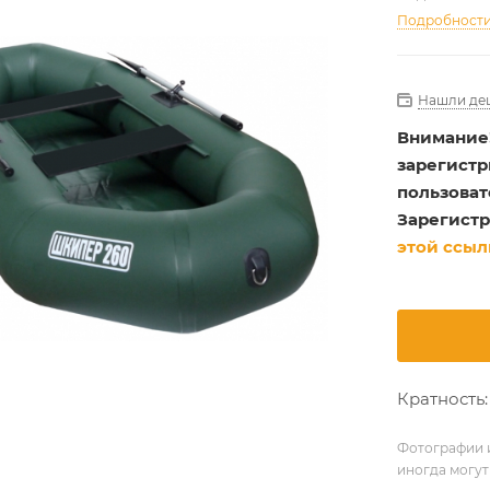
Подробност
Нашли де
Внимание
зарегист
пользоват
Зарегистр
этой ссыл
Кратность: 
Фотографии и
иногда могут