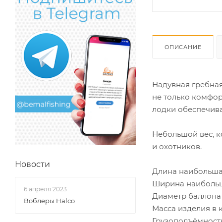
ОПИСАНИЕ
Надувная гребная
не только комфор
лодки обеспечива
Небольшой вес, к
и охотников.
Новости
Длина наибольш
Ширина наиболь
6 апреля 2023
Диаметр баллон
Воблеры Halco
Масса изделия в
Грузоподъёмнос