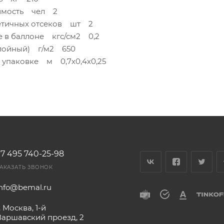
имость чел 2
етичных отсеков шт 2
е в баллоне кгс/см2 0,2
слойный) г/м2 650
в упаковке м 0,7х0,4х0,25
+7 495 740-25-98
АКАЗАТЬ ЗВОНОК
info@bemal.ru
. Москва, 1-й
Варшавский проезд, 2