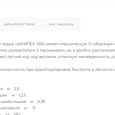
ХАРАКТЕРИСТИКИ
КАК ЗАКАЗАТЬ
 лодка «ШКИПЕР 260» имеет классическую О-образную 
тно разместиться 2 пассажирам, но и удобно располож
ют легкий ход под веслами, отличную маневренность, ус
омпактность при транспортировке, быстрота и легкость
ая м 2,6
шая м 1,23
а наибольший м 0,33
 комплекте кг 13
ть кг 210