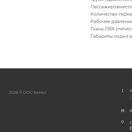
Пассажировмест
Количество герм
Рабочее давлени
Ткань ПВХ (пяти
Габариты лодки 
2026 © ООО Бемал
З
г