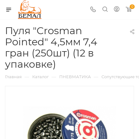
0
Пуля "Crosman
Pointed" 4,5мм 7,4
гран (250шт) (12 в
упаковке)
—
—
—
Главная
Каталог
ПНЕВМАТИКА
Сопутствующие т