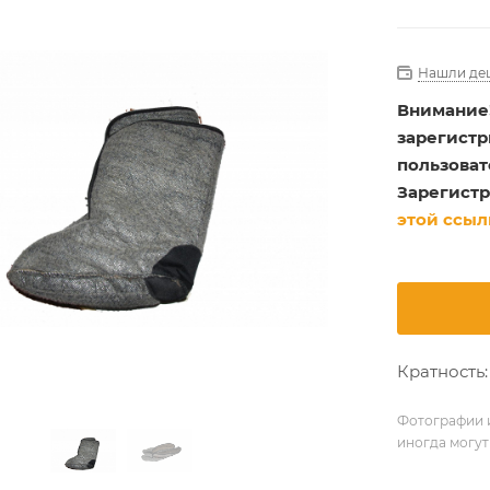
Нашли де
Внимание
зарегист
пользоват
Зарегистр
этой ссыл
Кратность: 
Фотографии и
иногда могут