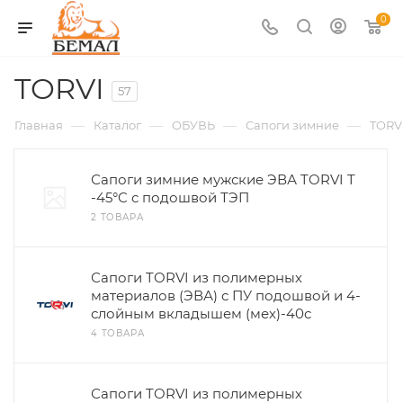
0
TORVI
57
—
—
—
—
Главная
Каталог
ОБУВЬ
Сапоги зимние
TORV
Сапоги зимние мужские ЭВА TORVI T
-45°C с подошвой ТЭП
2 ТОВАРА
Сапоги TORVI из полимерных
материалов (ЭВА) с ПУ подошвой и 4-
слойным вкладышем (мех)-40с
4 ТОВАРА
Сапоги TORVI из полимерных