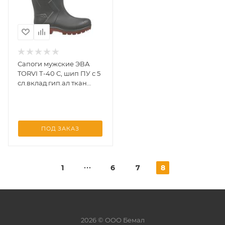
Сапоги мужские ЭВА
TORVI Т-40 C, шип ПУ с 5
сл.вклад.гип.ал ткан
(Оливковый) р.46/47
ПОД ЗАКАЗ
1
6
7
8
2026 © ООО Бемал