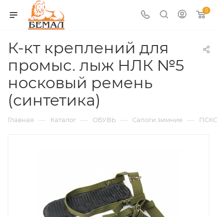
0
К-кт креплений для
промыс. лыж НЛК №5
носковый ремень
(синтетика)
—
—
—
—
Главная
Каталог
ОБУВЬ
Сапоги зимние
ПСК