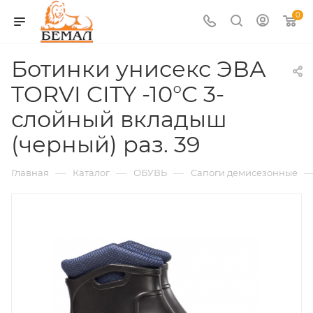
0
Ботинки унисекс ЭВА
TORVI CITY -10°C 3-
слойный вкладыш
(черный) раз. 39
—
—
—
Главная
Каталог
ОБУВЬ
Сапоги демисезонные