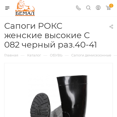
0
Сапоги РОКС
женские высокие С
082 черный раз.40-41
—
—
—
Главная
Каталог
ОБУВЬ
Сапоги демисезонные