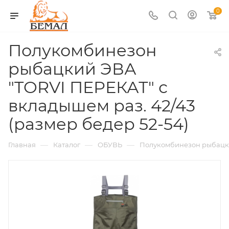
0
Полукомбинезон
рыбацкий ЭВА
"TORVI ПЕРЕКАТ" с
вкладышем раз. 42/43
(размер бедер 52-54)
—
—
—
Главная
Каталог
ОБУВЬ
Полукомбинезон рыбац