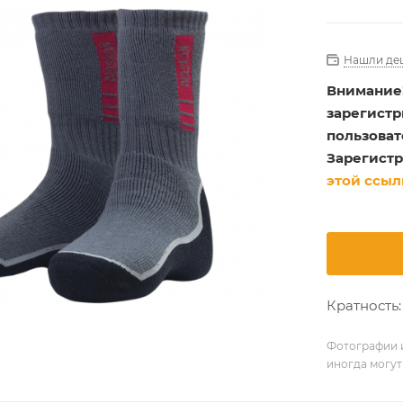
Нашли де
Внимание
зарегист
пользоват
Зарегистр
этой ссыл
Кратность:
Фотографии и
иногда могут