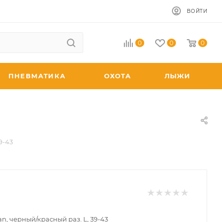
ВОЙТИ
0
0
0
ПНЕВМАТИКА
ОХОТА
ЛЫЖИ
9-43
n, черный/красный раз. L, 39-43