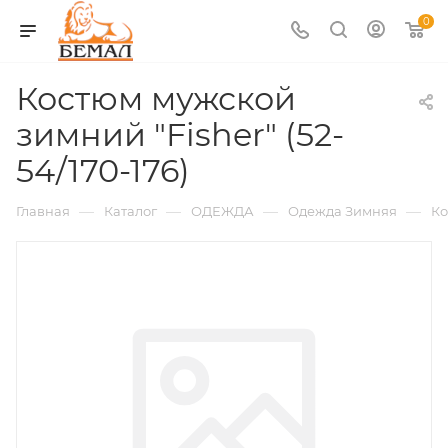
0
Костюм мужской
зимний "Fisher" (52-
54/170-176)
—
—
—
—
Главная
Каталог
ОДЕЖДА
Одежда Зимняя
К