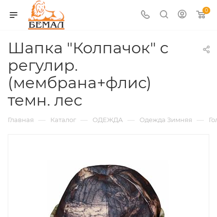
0
Шапка "Колпачок" с
регулир.
(мембрана+флис)
темн. лес
—
—
—
—
Главная
Каталог
ОДЕЖДА
Одежда Зимняя
Го