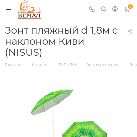
0
Зонт пляжный d 1,8м с
наклоном Киви
(NISUS)
—
—
—
—
Главная
Каталог
ТУРИЗМ
Зонты пляжные
Зон