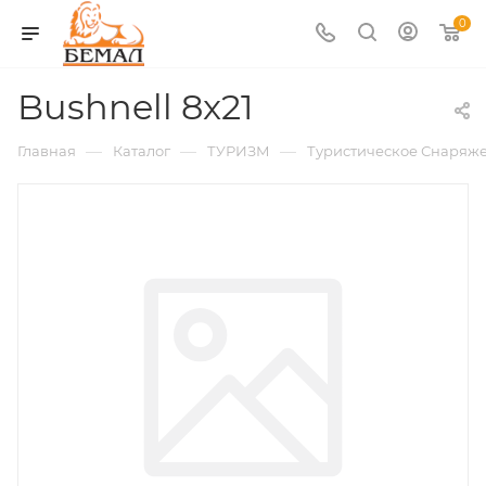
0
Bushnell 8x21
—
—
—
Главная
Каталог
ТУРИЗМ
Туристическое Снаряж