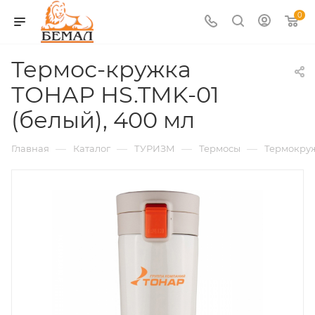
0
Термос-кружка
ТОНАР HS.TMK-01
(белый), 400 мл
—
—
—
—
Главная
Каталог
ТУРИЗМ
Термосы
Термокру