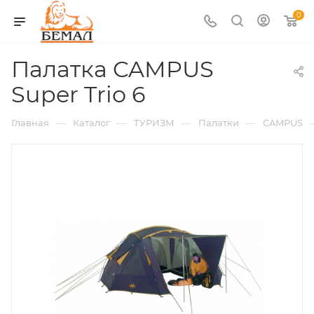
0
Палатка CAMPUS
Super Trio 6
—
—
—
—
Главная
Каталог
ТУРИЗМ
Палатки
CAMPUS