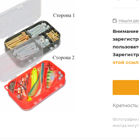
Нашли де
Внимание
зарегист
пользоват
Зарегистр
этой ссыл
Кратность: 
Фотографии и
иногда могут