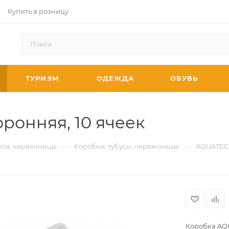
Купить в розницу
ТУРИЗМ
ОДЕЖДА
ОБУВЬ
ронняя, 10 ячеек
—
—
бсы, червячницы
Коробки, тубусы, червячницы
AQUATE
Коробка AQU