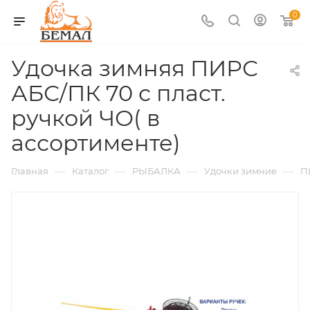
0
Удочка зимняя ПИРС
АБС/ПК 70 с пласт.
ручкой ЧО( в
ассортименте)
—
—
—
—
Главная
Каталог
РЫБАЛКА
Удочки зимние
П